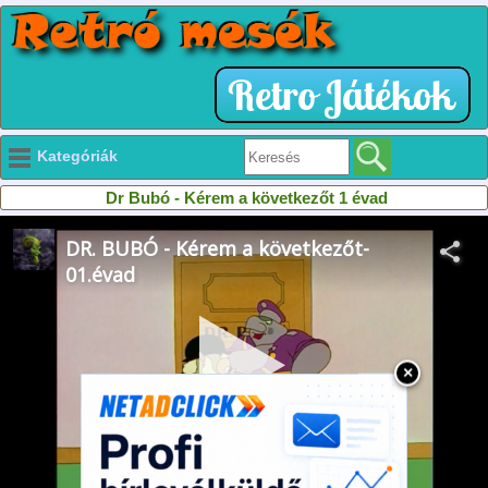
Kategóriák
Dr Bubó - Kérem a következőt 1 évad
×