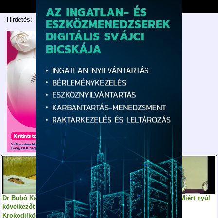
Hirdetés:
Dr Bubó Kérem a
Dr. Bubó - Állati jogok
Dr. Bubó - Miért nyúl
következőt -
a nyúl
Krokodilkönnyek