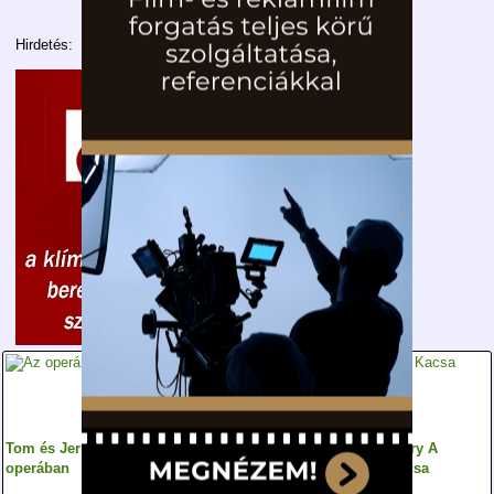
Hirdetés:
Tom és Jerry Az
Tom és Jerry:
Tom és Jerry A
operában
Segítség a Télapónak
Kishitű Kacsa