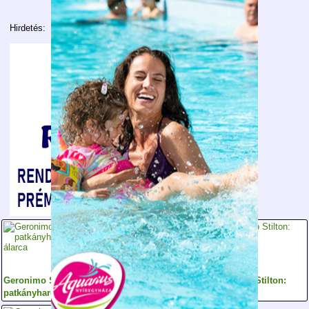
Hirdetés:
Geronimo Stilton: A
Geronimo Stilton:
Geronimo Stilton:
patkányharcos álarca
Barry a bajusz
Hipnózis