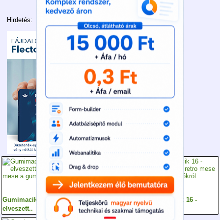
Hirdetés:
Gumimacik 04 - Az
Gumimacik- ne
Gumimacik 16 -
elveszett..
ébreszt fel az ó
Vízköpő