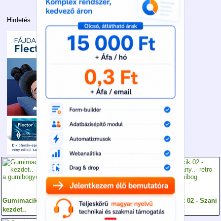
Hirdetés:
Gumimacik 01 - A
Gumimacik 12 - Az
Gumimacik 02 - Szani
kezdet..
algumimaci
arany..