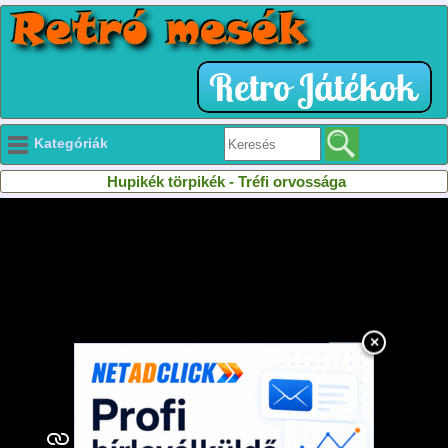
Kategóriák
Hupikék törpikék - Tréfi orvossága
×