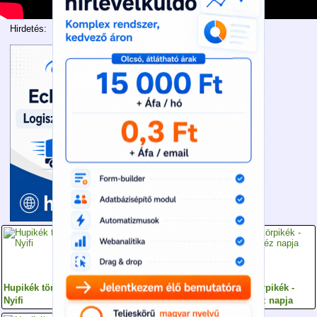
Hirdetés:
Hupikék törpikék -
Hupikék törpikék - A
Hupikék törpikék -
Nyifi
korai tél
Lusti nehéz napja