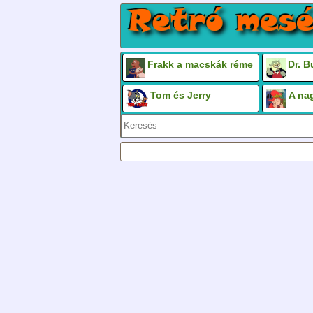
Frakk a macskák réme
Dr. 
Tom és Jerry
A na