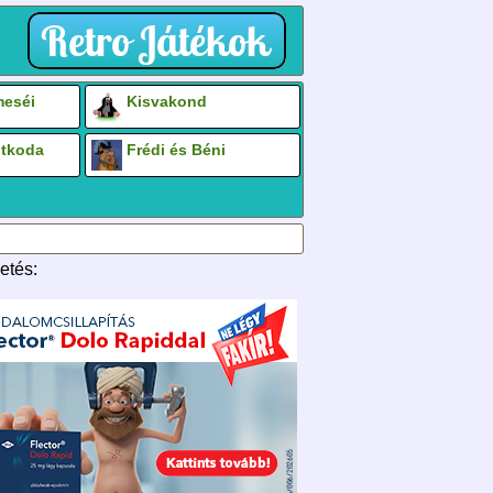
eséi
Kisvakond
otkoda
Frédi és Béni
etés: