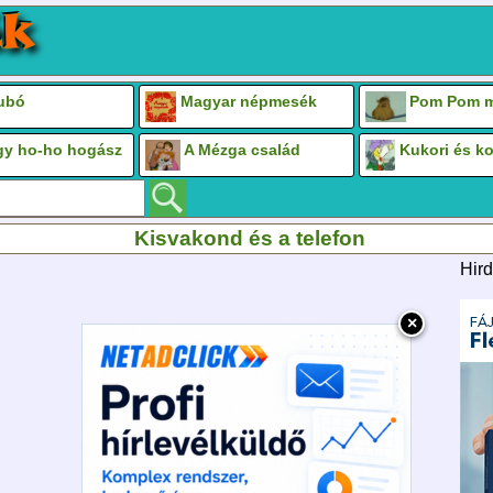
Bubó
Magyar népmesék
Pom Pom m
gy ho-ho hogász
A Mézga család
Kukori és k
Kisvakond és a telefon
Hird
×