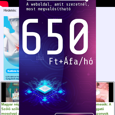
Hirdetés:
Magyar népmesék:
Magyar népmesék: A
Magyar népmesék: A
Szóló szőlő,
király kenyere
papucsszaggató
mosolygó alma,
királykisasszonyok