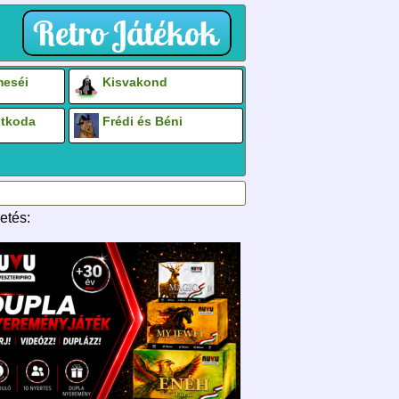
eséi
Kisvakond
otkoda
Frédi és Béni
etés: