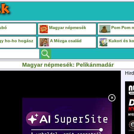
Bubó
Magyar népmesék
Pom Pom m
gy ho-ho hogász
A Mézga család
Kukori és k
Magyar népmesék: Pelikánmadár
Hird
×