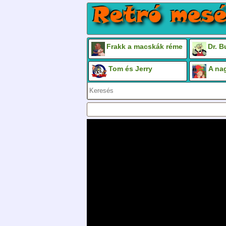
Frakk a macskák réme
Dr. 
Tom és Jerry
A na