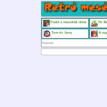
Frakk a macskák réme
Dr. 
Tom és Jerry
A na