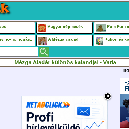
Bubó
Magyar népmesék
Pom Pom m
gy ho-ho hogász
A Mézga család
Kukori és k
Mézga Aladár különös kalandjai - Varia
Hird
×