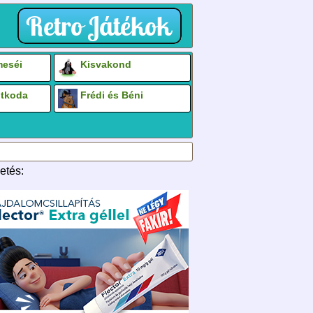
eséi
Kisvakond
otkoda
Frédi és Béni
etés: