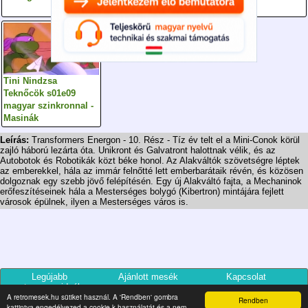
szinkronnal]
Tini Nindzsa
Teknőcök s01e09
magyar szinkronnal -
Masinák
Leírás:
Transformers Energon - 10. Rész - Tíz év telt el a Mini-Conok körül
zajló háború lezárta óta. Unikront és Galvatront halottnak vélik, és az
Autobotok és Robotikák közt béke honol. Az Alakváltók szövetségre léptek
az emberekkel, hála az immár felnőtté lett emberbarátaik révén, és közösen
dolgoznak egy szebb jövő felépítésén. Egy új Alakváltó fajta, a Mechaninok
erőfeszítéseinek hála a Mesterséges bolygó (Kibertron) mintájára fejlett
városok épülnek, ilyen a Mesterséges város is.
Legújabb
Ajánlott mesék
Kapcsolat
retromesevideók
A retromesek.hu sütiket használ. A 'Rendben' gombra
Rendben
kattintva engedélyezed a cookie-k használatát és a nem