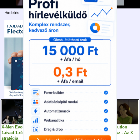
Hirdetés:
X-Men Evolution
X-Men Evolucio
X-Men Evolution
1.évad 1.rész - X
4.évad 6.rész Delies
1.évad 2.rész - Az X
stratégia
izek [Magyar
impulzus