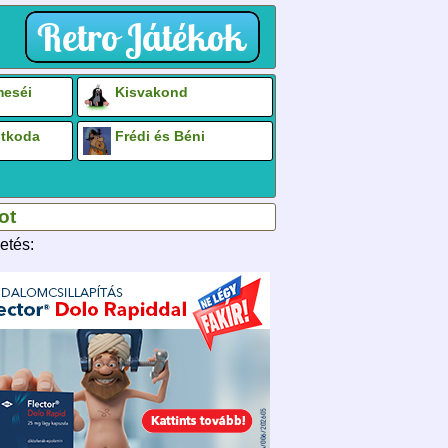
eséi
Kisvakond
otkoda
Frédi és Béni
ot
etés: