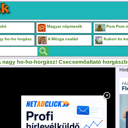
Bubó
Magyar népmesék
Pom Pom m
gy ho-ho hogász
A Mézga család
Kukori és k
 nagy ho-ho-horgász! Csecsemőaltató horgászb
Hird
×