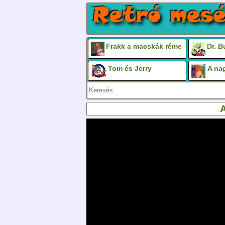
Frakk a macskák réme
Dr. 
Tom és Jerry
A na
A