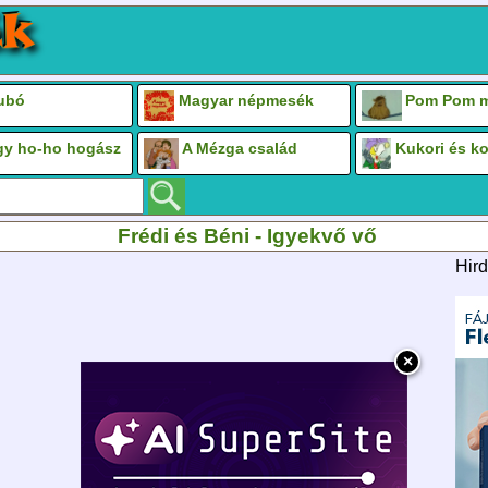
Bubó
Magyar népmesék
Pom Pom m
gy ho-ho hogász
A Mézga család
Kukori és k
Frédi és Béni - Igyekvő vő
Hird
×