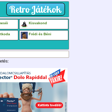
eséi
Kisvakond
otkoda
Frédi és Béni
etés: