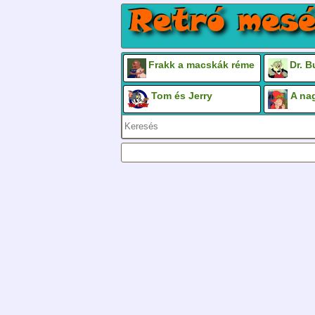
Frakk a macskák réme
Dr. 
Tom és Jerry
A na