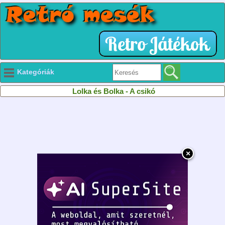
Kategóriák
Lolka és Bolka - A csikó
×