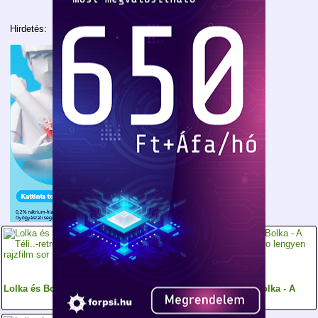
Hirdetés:
Lolka és Bolka - Téli..
Lolka és Bolka -
Lolka és Bolka - A
Kempingezés
csikó