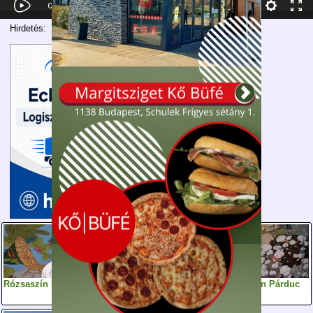
Hirdetés:
Rózsaszín Párduc 69
Rózsaszín Párduc 35
A Rózsaszín Párduc
78