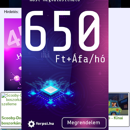
Hirdetés:
Scooby-Doo és a
Törődj a magad
Scooby Doo - Kínai
boszorkány szelleme
aranyával
kalandok