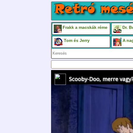
Frakk a macskák réme
Dr. 
Tom és Jerry
A na