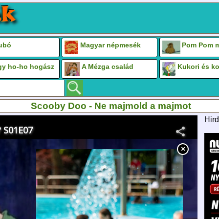
Bubó
Magyar népmesék
Pom Pom m
gy ho-ho hogász
A Mézga család
Kukori és k
Scooby Doo - Ne majmold a majmot
Hird
×