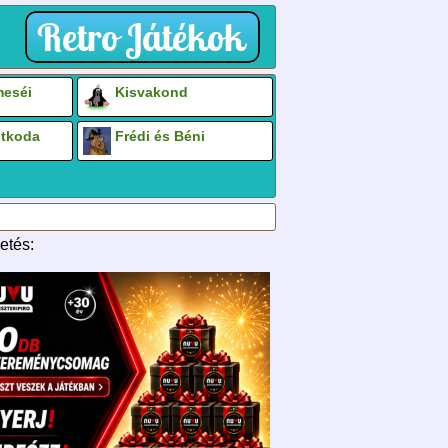
eséi
Kisvakond
otkoda
Frédi és Béni
etés: