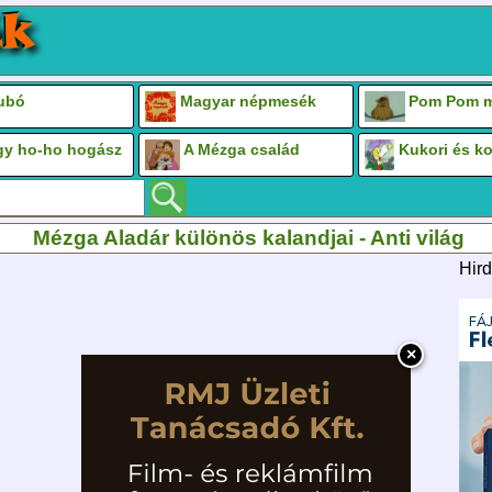
Bubó
Magyar népmesék
Pom Pom m
gy ho-ho hogász
A Mézga család
Kukori és k
Mézga Aladár különös kalandjai - Anti világ
Hird
×