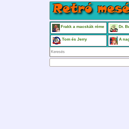
Frakk a macskák réme
Dr. 
Tom és Jerry
A na