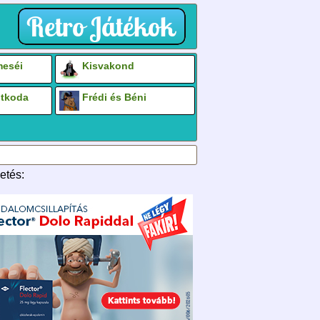
eséi
Kisvakond
otkoda
Frédi és Béni
etés: